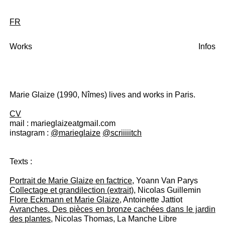
FR
Works
Infos
Marie Glaize (1990, Nîmes) lives and works in Paris.
CV
mail : marieglaizeatgmail.com
instagram :
@marieglaize
@scriiiiitch
Texts :
Portrait de Marie Glaize en factrice
, Yoann Van Parys
Collectage et grandilection (extrait)
, Nicolas Guillemin
Flore Eckmann et Marie Glaize
, Antoinette Jattiot
Avranches. Des pièces en bronze cachées dans le jardin
des plantes
, Nicolas Thomas, La Manche Libre