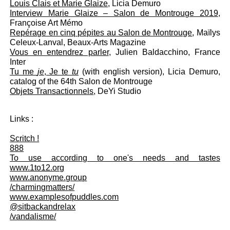
Louis Clais et Marie Glaize
, Licia Demuro
Interview Marie Glaize – Salon de Montrouge 2019
,
Françoise Art Mémo
Repérage en cinq pépites au Salon de Montrouge
, Maïlys
Celeux-Lanval, Beaux-Arts Magazine
Vous en entendrez parler
, Julien Baldacchino, France
Inter
Tu me
je
, Je te
tu
(with english version), Licia Demuro,
catalog of the 64th Salon de Montrouge
Objets Transactionnels
, DeYi Studio
Links :
Scritch !
888
To use according to one's needs and tastes
www.1to12.org
www.anonyme.group
/charmingmatters/
www.examplesofpuddles.com
@sitbackandrelax
/vandalisme/